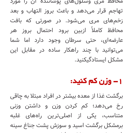
محافظ
مری
و
سلول‌های
پوشانندۀ
آن
را
مورد
تهاجم
قرار
می‌دهد
و
باعث
بروز
التهاب
و
بعد
زخم‌های
مری
می‌شود
.
در
صورتی
که
بافت
محافظ
کاملاً
از
بین
برود
احتمال
بروز
هر
عارضه‌ای،
حتی
سرطان
وجود
دارد
اما
شما
می‌توانید
با
چند
راهکار
ساده
در
مقابل
این
مشکل
ایستادگی
کنید
.
۱- وزن کم کنید:
برگشت
غذا
از
معده
بیشتر
در
افراد
مبتلا
به
چاقی
رخ
می‌دهد؛
کم
‌
کردن
وزن
و
داشتن
وزنی
متناسب،
یکی
از
اصلی‌ترین
راه‌های
غلبه
بر
مشکل
برگشت
اسید
و
سوزش
پشت
جناغ
سینه