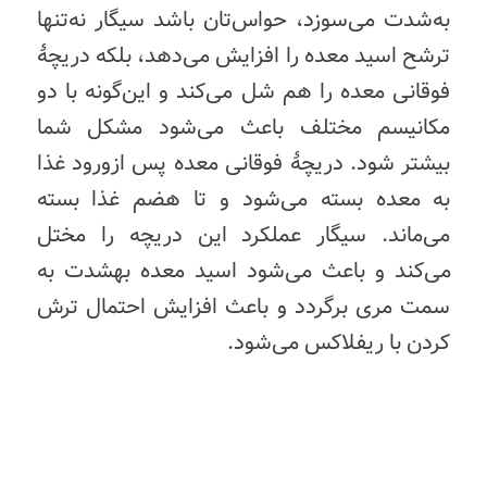
به‌شدت
می‌سوزد،
حواس‌تان
باشد
سیگار
نه‌تنها
ترشح
اسید
معده
را
افزایش
می‌دهد،
بلکه
دریچۀ
فوقانی
معده
را
هم
شل
می‌کند
و
این‌گونه
با
دو
مکانیسم
مختلف
باعث
می‌شود
مشکل
شما
بیشتر
شود
.
دریچۀ
فوقانی
معده
پس
از
ورود
غذا
به
معده
بسته
می‌شود
و
تا
هضم
غذا
بسته
می‌ماند
.
سیگار
عملکرد
این
دریچه
را
مختل
می‌کند
و
باعث
می‌شود
اسید
معده
به
شدت
به
سمت
مری
برگردد و باعث افزایش احتمال ترش
کردن با ریفلاکس می‌شود.