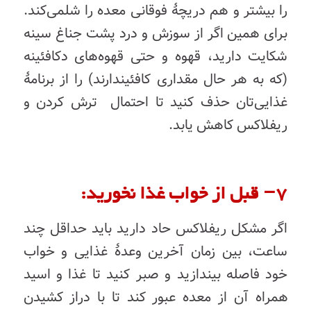
را
بیشتر
و
هم
دریچۀ
فوقانی
معده
را
شل
می‌کند
.
برای
همین
اگر
از
سوزش
و
درد
پشت
جناغ
سینه
شکایت
دارید،
قهوه
و
حتی
قهوه‌های
دکافئینه
(
که
به
هر
حال
مقداری
کافئین
دارند
)
را
از
برنامۀ
غذایی‌تان
حذف
کنید تا احتمال ترش کردن و
ریفلاکس کاهش یابد.
۷
–
قبل
از
خواب
غذا
نخورید
:
اگر
مشکل
ریفلاکس
حاد
دارید
باید
حداقل
چند
ساعت،
بین
زمان
آخرین
وعدۀ
غذایی
و
خواب
خود
فاصله
بیندازید
و
صبر
کنید
تا
غذا
و
اسید
همراه
آن
از
معده
عبور
کند
تا
با
دراز
کشیدن