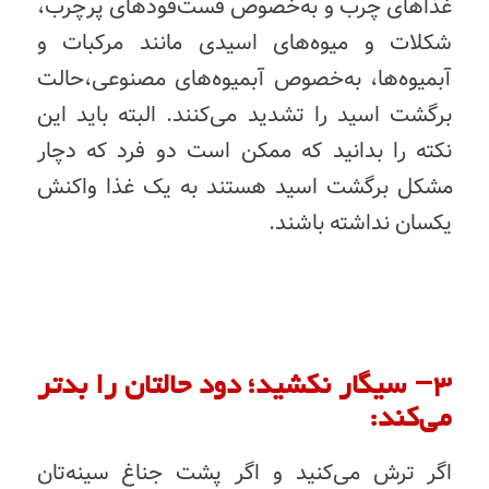
غذاهای
چرب
و
به‌خصوص
فست‌فودهای
پرچرب،
شکلات
و
میوه‌های
اسیدی
مانند
مرکبات
و
آبمیوه‌ها،
به‌خصوص
آبمیوه‌های
مصنوعی،
حالت
برگشت
اسید
را
تشدید
می‌کنند
.
البته
باید
این
نکته
را
بدانید
که
ممکن
است
دو
فرد
که
دچار
مشکل
برگشت
اسید
هستند
به
یک
غذا
واکنش
یکسان
نداشته
باشند
.
۳
–
سیگار
نکشید؛
دود
حالتان
را
بدتر
می‌کند:
اگر
ترش
می‌کنید
و
اگر
پشت
جناغ
سینه‌تان