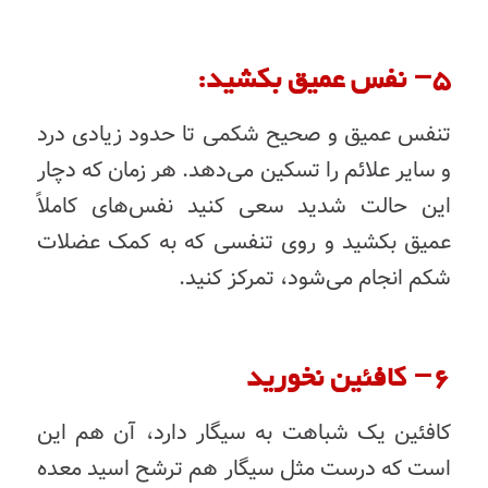
۵
–
نفس
عمیق
بکشید:
تنفس
عمیق
و
صحیح
شکمی
تا
حدود
زیادی
درد
و
سایر
علائم
را
تسکین
می‌دهد
.
هر
زمان
که
دچار
این
حالت
شدید
سعی ‌کنید
نفس‌های
کاملاً
عمیق
بکشید
و
روی
تنفسی
که
به
کمک
عضلات
شکم
انجام
می‌شود،
تمرکز
کنید
.
۶
–
کافئین
نخورید
کافئین
یک
شباهت
به
سیگار
دارد،
آن
هم
این
است
که
درست
مثل
سیگار
هم
ترشح
اسید
معده