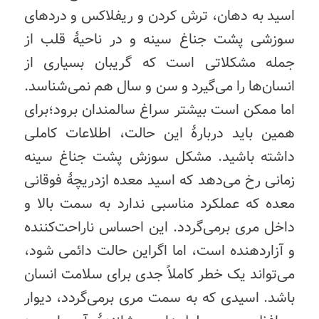
اسید
به
دهان، ترش کردن و ریفلاکس و درد‌های
سوزشی
پشت
جناغ
سینه
و
در
ناحیۀ
قلب
از
جمله
مشکلاتی
است
که
گریبان
بسیاری
از
انسان‌ها
را
می‌گیرد
و
سن
و
سال
هم
نمی‌شناسد
.
اما
ممکن
است
بیشتر
سراغ
سالمندان
برود؛
برای
همین
باید
دربارۀ
این
حالت،
اطلاعات
کاملی
داشته
باشید
.
مشکل
سوزش
پشت
جناغ
سینه
زمانی
رخ
می‌دهد
که
اسید
معده
از
دریچۀ
فوقانی
معده
که
عملکرد
مناسبی
ندارد
به
سمت
بالا
و
داخل
مری
برمی‌گردد
.
این
احساس
ناراحت‌کننده
و
آزاردهنده‌
است،
اما
اگر
این
حالت
دائمی
شود،
می‌تواند
یک
خطر
کاملاً
جدی
برای
سلامت
انسان
باشد
.
اسیدی
که
به
سمت
مری
برمی‌گردد،
دیوار