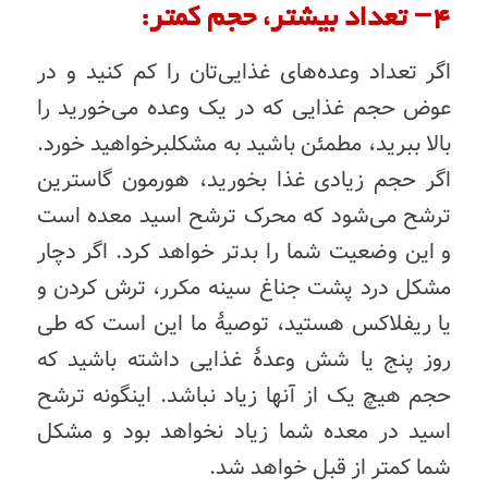
۴
–
تعداد
بیشتر،
حجم
کمتر:
اگر
تعداد
وعده‌های
غذایی‌تان
را
کم
کنید
و
در
عوض
حجم
غذایی
که
در
یک
وعده
می‌خورید
را
بالا
ببرید،
مطمئن
باشید
به
مشکل
برخواهید
خورد
.
اگر
حجم
زیادی
غذا
بخورید،
هورمون
گاسترین
ترشح
می‌شود
که
محرک
ترشح
اسید
معده
است
و
این
وضعیت
شما
را
بدتر
خواهد
کرد
.
اگر
دچار
مشکل
درد
پشت
جناغ
سینه
مکرر، ترش کردن و
یا ریفلاکس
هستید،
توصیۀ
ما
این
است
که
طی
روز
پنج
یا
شش
وعدۀ
غذایی
داشته
باشید
که
حجم
هیچ ‌یک
از
آنها
زیاد
نباشد
.
اینگونه
ترشح
اسید
در
معده
شما
زیاد
نخواهد
بود
و
مشکل
شما
کمتر
از
قبل
خواهد
شد
.