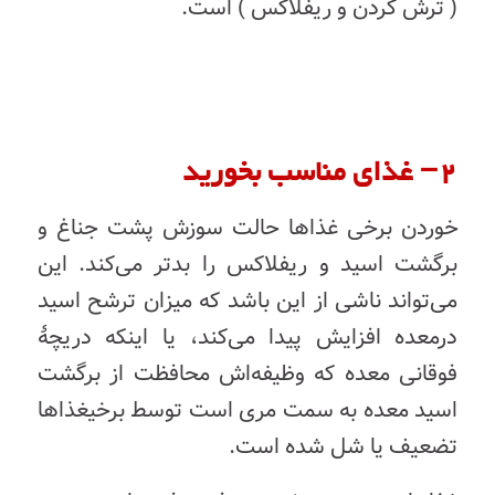
( ترش کردن و ریفلاکس )
است
.
۲
–
غذای
مناسب
بخورید
خوردن
برخی
غذاها
حالت
سوزش
پشت
جناغ
و
برگشت
اسید و ریفلاکس
را
بدتر
می‌کند
.
این
می‌تواند
ناشی
از
این
باشد
که
میزان
ترشح
اسید
در
معده
افزایش
پیدا
می‌کند،
یا
اینکه
دریچۀ
فوقانی
معده
که
وظیفه‌اش
محافظت
از
برگشت
اسید
معده
به
سمت
مری
است
توسط
برخی
غذاها
تضعیف
یا
شل
شده
است
.